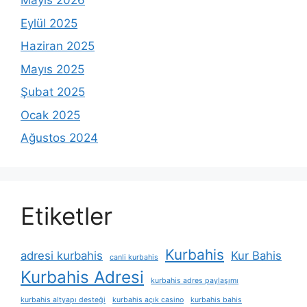
Mayıs 2026
Eylül 2025
Haziran 2025
Mayıs 2025
Şubat 2025
Ocak 2025
Ağustos 2024
Etiketler
Kurbahis
adresi kurbahis
Kur Bahis
canli kurbahis
Kurbahis Adresi
kurbahis adres paylaşımı
kurbahis altyapı desteği
kurbahis açık casino
kurbahis bahis