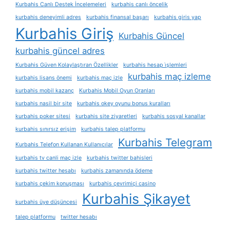
Kurbahis Canlı Destek İncelemeleri
kurbahis canlı öncelik
kurbahis deneyimli adres
kurbahis finansal başarı
kurbahis giris yap
Kurbahis Giriş
Kurbahis Güncel
kurbahis güncel adres
Kurbahis Güven Kolaylaştıran Özellikler
kurbahis hesap i̇şlemleri
kurbahis maç izleme
kurbahis lisans önemi
kurbahis maç izle
kurbahis mobil kazanç
Kurbahis Mobil Oyun Oranları
kurbahis nasil bir site
kurbahis okey oyunu bonus kuralları
kurbahis poker sitesi
kurbahis site ziyaretleri
kurbahis sosyal kanallar
kurbahis sınırsız erişim
kurbahis talep platformu
Kurbahis Telegram
Kurbahis Telefon Kullanan Kullanıcılar
kurbahis tv canli maç izle
kurbahis twitter bahisleri
kurbahis twitter hesabı
kurbahis zamanında ödeme
kurbahis çekim konuşması
kurbahis çevrimiçi casino
Kurbahis Şikayet
kurbahis üye düşüncesi
talep platformu
twitter hesabı