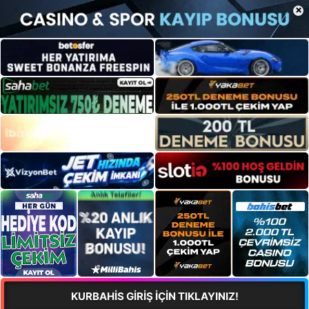
×
KURBAHİS GİRİŞ İÇİN TIKLAYINIZ!