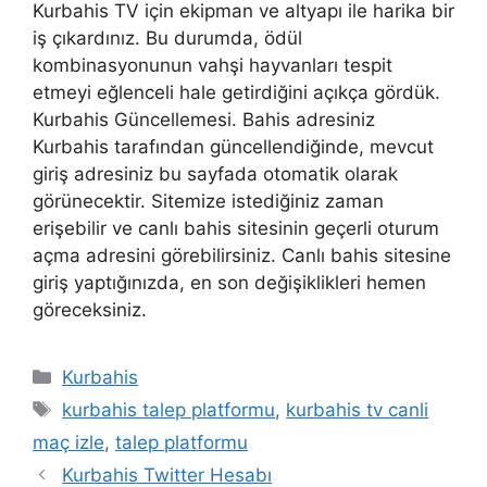
Kurbahis TV için ekipman ve altyapı ile harika bir
iş çıkardınız. Bu durumda, ödül
kombinasyonunun vahşi hayvanları tespit
etmeyi eğlenceli hale getirdiğini açıkça gördük.
Kurbahis Güncellemesi. Bahis adresiniz
Kurbahis tarafından güncellendiğinde, mevcut
giriş adresiniz bu sayfada otomatik olarak
görünecektir. Sitemize istediğiniz zaman
erişebilir ve canlı bahis sitesinin geçerli oturum
açma adresini görebilirsiniz. Canlı bahis sitesine
giriş yaptığınızda, en son değişiklikleri hemen
göreceksiniz.
Kategoriler
Kurbahis
Etiketler
kurbahis talep platformu
,
kurbahis tv canli
maç izle
,
talep platformu
Kurbahis Twitter Hesabı