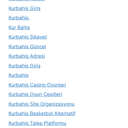
Kurbahis Giriş
Kurbahis
Kur Bahis
Kurbahis Şikayet
Kurbahis Güncel
Kurbahis Adresi
Kurbahis Giriş
Kurbahis
Kurbahis Casino Oyunları
Kurbahis Oyun Çeşitleri
Kurbahis Site Organizasyonu
Kurbahis Basketbol Alternatif
Kurbahis Talep Platformu