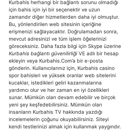
Kurbahis herhangi bir bağlantı sorunu olmadığı
için bahis için iyi bir seçenektir ve uzun
zamandır diğer hizmetlerden daha iyi olmuştur.
Bu, yönlendirilen web sitesinin içeriğine
erişmenizi sağlayacaktır. Doğrulamadan sonra,
mevcut adresinizi ve tüm işlem öğelerinizi
göreceksiniz. Daha fazla bilgi için Skype üzerine
Kurbahis bağlantı güvenilirliği
VE adlı bir hesap
ekleyin veya Kurbahis.Com’a bir e-posta
gönderin. Kullanıcılarınız için, Kurbahis casino
spor bahisleri ve yüksek oranlar web sitelerini
kucaklar, istedikleri geliri kazanmalarına
yardımcı olur ve her zaman en iyi özellikleri
sunar. Mümkün olan devam edebilir ve birçok
yeni şey keşfedebilirsiniz. Mümkün olan
insanların Kurbahis TV hakkında yazdığı
incelemelerin çoğunu okuyabilirsiniz. Siteyi
kendi testlerinizi almak için kullanmak yaygındır.