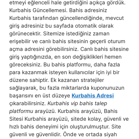
etmeyi eğlenceli hale getirdiğini açıkça gördük.
Kurbahis Güncellemesi. Bahis adresiniz
Kurbahis tarafından güncellendiğinde, mevcut
giriş adresiniz bu sayfada otomatik olarak
görünecektir. Sitemize istediğiniz zaman
erişebilir ve canlı bahis sitesinin geçerli oturum
açma adresini görebilirsiniz. Canlı bahis sitesine
giriş yaptığınızda, en son değişiklikleri hemen
göreceksiniz. Bu bahis platformu, daha fazla
para kazanmak isteyen kullanıcılar için iyi bir
düzene sahiptir. Ek kazanan stratejiler
sağlayarak, bu fazla miktarlarda kuponunuzun
başarısını en üst düzeye
Kurbahis Adresi
çıkarabilirsiniz.
Kurbahis vip bahis talep
platformu
arayüzü. Kurbahis arayüzü, Bahis
Sitesi Kurbahis arayüzü, sitede kolay, güvenli ve
hızlı bahis deneyimi için oluşturulmuştur. Site
güvenli ve güvenlidir. Önde ve ortada siyah