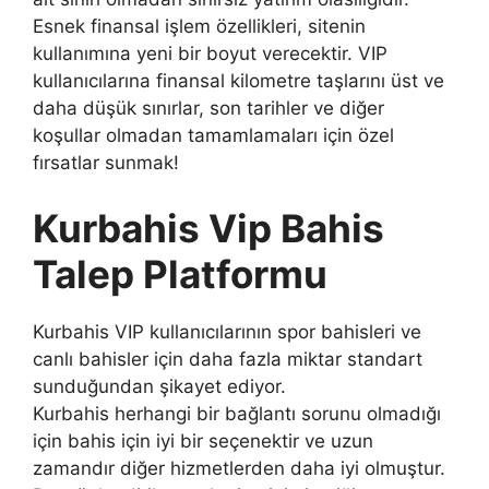
Esnek finansal işlem özellikleri, sitenin
kullanımına yeni bir boyut verecektir. VIP
kullanıcılarına finansal kilometre taşlarını üst ve
daha düşük sınırlar, son tarihler ve diğer
koşullar olmadan tamamlamaları için özel
fırsatlar sunmak!
Kurbahis Vip Bahis
Talep Platformu
Kurbahis VIP kullanıcılarının spor bahisleri ve
canlı bahisler için daha fazla miktar standart
sunduğundan şikayet ediyor.
Kurbahis herhangi bir bağlantı sorunu olmadığı
için bahis için iyi bir seçenektir ve uzun
zamandır diğer hizmetlerden daha iyi olmuştur.