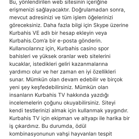
Bu, yönlendirilen web sitesinin içeriğine
erişmenizi sağlayacaktır. Doğrulamadan sonra,
mevcut adresinizi ve tüm işlem öğelerinizi
göreceksiniz. Daha fazla bilgi için Skype üzerine
Kurbahis VE adlı bir hesap ekleyin veya
Kurbahis.Com’a bir e-posta gönderin.
Kullanıcılarınız için, Kurbahis casino spor
bahisleri ve yüksek oranlar web sitelerini
kucaklar, istedikleri geliri kazanmalarına
yardımcı olur ve her zaman en iyi özellikleri
sunar. Mümkün olan devam edebilir ve birçok
yeni şey keşfedebilirsiniz. Mümkün olan
insanların Kurbahis TV hakkında yazdığı
incelemelerin çoğunu okuyabilirsiniz. Siteyi
kendi testlerinizi almak için kullanmak yaygındır.
Kurbahis TV için ekipman ve altyapı ile harika bir
iş çıkardınız. Bu durumda, ödül
kombinasyonunun vahşi hayvanları tespit