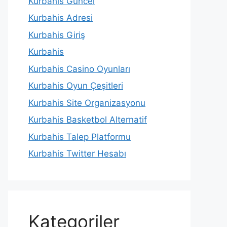
Kurbahis Güncel
Kurbahis Adresi
Kurbahis Giriş
Kurbahis
Kurbahis Casino Oyunları
Kurbahis Oyun Çeşitleri
Kurbahis Site Organizasyonu
Kurbahis Basketbol Alternatif
Kurbahis Talep Platformu
Kurbahis Twitter Hesabı
Kategoriler