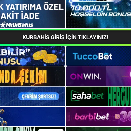
KURBAHİS GİRİŞ İÇİN TIKLAYINIZ!