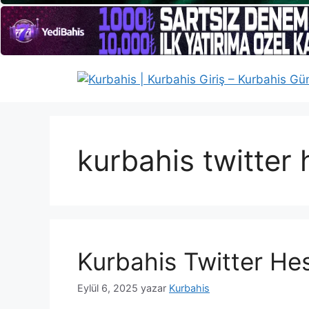
İçeriğe
atla
kurbahis twitter 
Kurbahis Twitter He
Eylül 6, 2025
yazar
Kurbahis