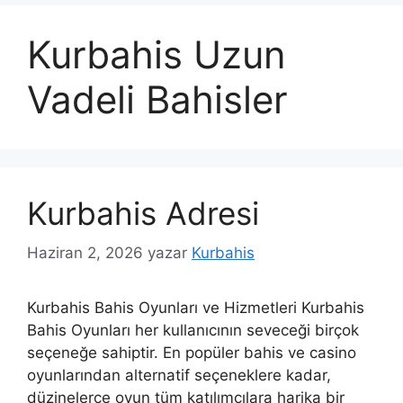
Kurbahis Uzun
Vadeli Bahisler
Kurbahis Adresi
Haziran 2, 2026
yazar
Kurbahis
Kurbahis Bahis Oyunları ve Hizmetleri Kurbahis
Bahis Oyunları her kullanıcının seveceği birçok
seçeneğe sahiptir. En popüler bahis ve casino
oyunlarından alternatif seçeneklere kadar,
düzinelerce oyun tüm katılımcılara harika bir