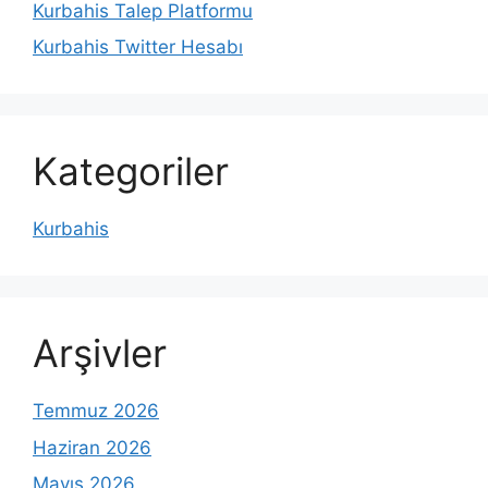
Kurbahis Talep Platformu
Kurbahis Twitter Hesabı
Kategoriler
Kurbahis
Arşivler
Temmuz 2026
Haziran 2026
Mayıs 2026