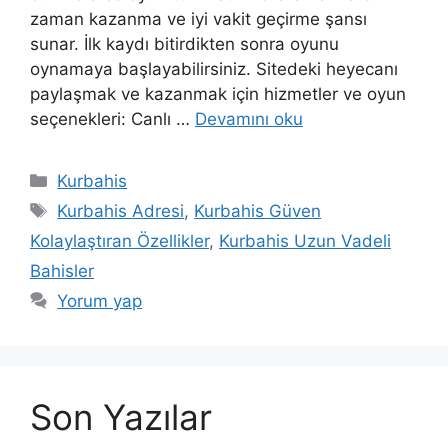
zaman kazanma ve iyi vakit geçirme şansı
sunar. İlk kaydı bitirdikten sonra oyunu
oynamaya başlayabilirsiniz. Sitedeki heyecanı
paylaşmak ve kazanmak için hizmetler ve oyun
seçenekleri: Canlı …
Devamını oku
Kategoriler
Kurbahis
Etiketler
Kurbahis Adresi
,
Kurbahis Güven
Kolaylaştıran Özellikler
,
Kurbahis Uzun Vadeli
Bahisler
Yorum yap
Son Yazılar