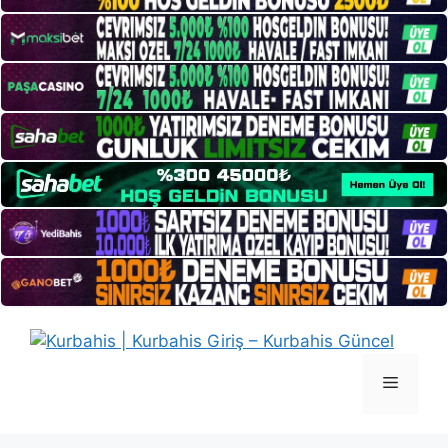
İçeriğe
atla
Menü