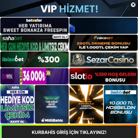
×
KURBAHİS GİRİŞ İÇİN TIKLAYINIZ!