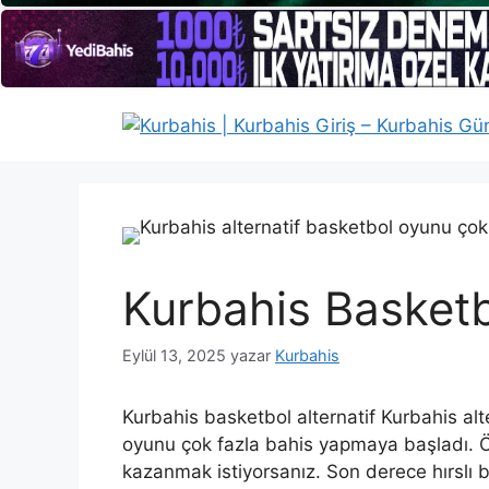
İçeriğe
atla
Kurbahis Basketb
Eylül 13, 2025
yazar
Kurbahis
Kurbahis basketbol alternatif Kurbahis alt
oyunu çok fazla bahis yapmaya başladı. 
kazanmak istiyorsanız. Son derece hırslı b