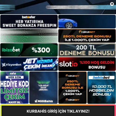
×
KURBAHİS GİRİŞ İÇİN TIKLAYINIZ!