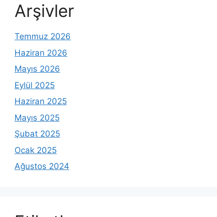
Arşivler
Temmuz 2026
Haziran 2026
Mayıs 2026
Eylül 2025
Haziran 2025
Mayıs 2025
Şubat 2025
Ocak 2025
Ağustos 2024