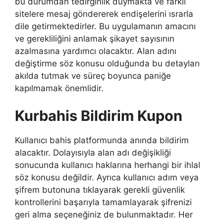
bu durumdan tedirginlik duymakta ve farklı
sitelere mesaj göndererek endişelerini ısrarla
dile getirmektedirler. Bu uygulamanın amacını
ve gerekliliğini anlamak şikayet sayısının
azalmasına yardımcı olacaktır. Alan adını
değiştirme söz konusu olduğunda bu detayları
akılda tutmak ve süreç boyunca paniğe
kapılmamak önemlidir.
Kurbahis Bildirim Kupon
Kullanıcı bahis platformunda anında bildirim
alacaktır. Dolayısıyla alan adı değişikliği
sonucunda kullanıcı haklarına herhangi bir ihlal
söz konusu değildir. Ayrıca kullanıcı adım veya
şifrem butonuna tıklayarak gerekli güvenlik
kontrollerini başarıyla tamamlayarak şifrenizi
geri alma seçeneğiniz de bulunmaktadır. Her