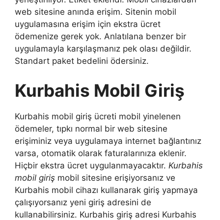
web sitesine anında erişim. Sitenin mobil
uygulamasına erişim için ekstra ücret
ödemenize gerek yok. Anlatılana benzer bir
uygulamayla karşılaşmanız pek olası değildir.
Standart paket bedelini ödersiniz.
Kurbahis Mobil Giriş
Kurbahis mobil giriş ücreti mobil yinelenen
ödemeler, tıpkı normal bir web sitesine
erişiminiz veya uygulamaya internet bağlantınız
varsa, otomatik olarak faturalarınıza eklenir.
Hiçbir ekstra ücret uygulanmayacaktır.
Kurbahis
mobil giriş
mobil sitesine erişiyorsanız ve
Kurbahis mobil cihazı kullanarak giriş yapmaya
çalışıyorsanız yeni giriş adresini de
kullanabilirsiniz. Kurbahis giriş adresi Kurbahis