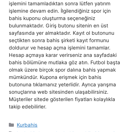
işlemini tamamladıktan sonra lütfen yatırım
işlemine devam edin. İlgilendiğiniz spor için
bahis kuponu oluşturma seçeneğiniz
bulunmaktadır. Giriş butonu sitenin en üst
sayfasında yer almaktadır. Kayıt ol butonunu
seçtikten sonra bahis şirketi kayıt formunu
doldurur ve hesap açma işlemini tamamlar.
Hesap açmaya karar verirseniz ana sayfadaki
bahis bölümüne mutlaka göz atın. Futbol başta
olmak üzere birçok spor dalına bahis yapmak
mümkündür. Kupona erişmek için bahis
butonuna tıklamanız yeterlidir. Ayrıca yarışma
sonuçlarına web sitesinden ulaşabilirsiniz.
Müşteriler sitede gösterilen fiyatları kolaylıkla
takip edebilirler.
Kategoriler
Kurbahis