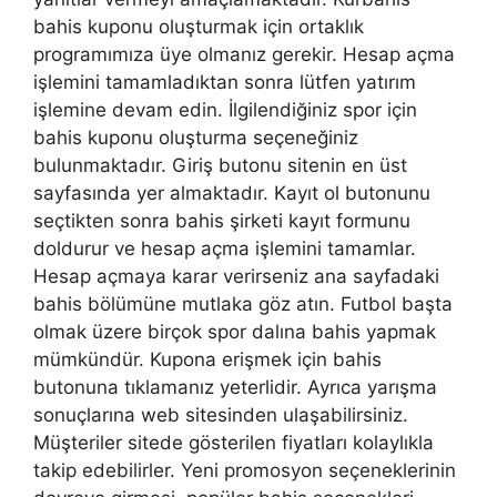
bahis kuponu oluşturmak için ortaklık
programımıza üye olmanız gerekir. Hesap açma
işlemini tamamladıktan sonra lütfen yatırım
işlemine devam edin. İlgilendiğiniz spor için
bahis kuponu oluşturma seçeneğiniz
bulunmaktadır. Giriş butonu sitenin en üst
sayfasında yer almaktadır. Kayıt ol butonunu
seçtikten sonra bahis şirketi kayıt formunu
doldurur ve hesap açma işlemini tamamlar.
Hesap açmaya karar verirseniz ana sayfadaki
bahis bölümüne mutlaka göz atın. Futbol başta
olmak üzere birçok spor dalına bahis yapmak
mümkündür. Kupona erişmek için bahis
butonuna tıklamanız yeterlidir. Ayrıca yarışma
sonuçlarına web sitesinden ulaşabilirsiniz.
Müşteriler sitede gösterilen fiyatları kolaylıkla
takip edebilirler. Yeni promosyon seçeneklerinin