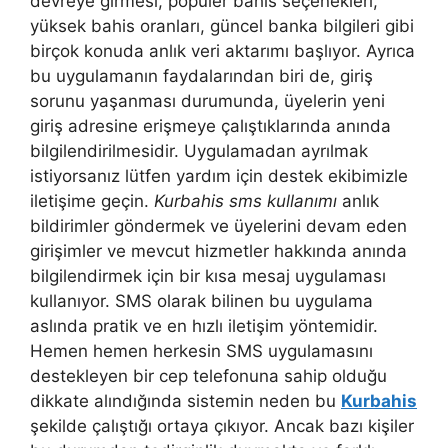
devreye girmesi, popüler bahis seçenekleri,
yüksek bahis oranları, güncel banka bilgileri gibi
birçok konuda anlık veri aktarımı başlıyor. Ayrıca
bu uygulamanın faydalarından biri de, giriş
sorunu yaşanması durumunda, üyelerin yeni
giriş adresine erişmeye çalıştıklarında anında
bilgilendirilmesidir. Uygulamadan ayrılmak
istiyorsanız lütfen yardım için destek ekibimizle
iletişime geçin.
Kurbahis sms kullanımı
anlık
bildirimler göndermek ve üyelerini devam eden
girişimler ve mevcut hizmetler hakkında anında
bilgilendirmek için bir kısa mesaj uygulaması
kullanıyor. SMS olarak bilinen bu uygulama
aslında pratik ve en hızlı iletişim yöntemidir.
Hemen hemen herkesin SMS uygulamasını
destekleyen bir cep telefonuna sahip olduğu
dikkate alındığında sistemin neden bu
Kurbahis
şekilde çalıştığı ortaya çıkıyor. Ancak bazı kişiler