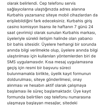
olarak belirlendi. Cep telefonu servis
sağlayıcılarına ulaştığınızda adres alanına
Kurbahis yazarsanız siteye mobil cihazlardan da
erişilebildiğini fark edeceksiniz. Kurbahis giriş
casino komisyon lisansı ile haftanın 7 günü 24
saat çevrimiçi olarak sunulan Kurbahis markası,
üyeleriyle sürekli iletişim halinde olan yabancı
bir bahis sitesidir. Üyelere herhangi bir sorunda
anında bilgi verilmekte olup, üyelere anında bilgi
ulaştırılması için kullanılan yöntemlerden biri de
SMS uygulamasıdır. Kısa mesaj uygulamasına
geçiş için resmi bir başvuru süreci
bulunmamakla birlikte, üyelik kayıt formunun
doldurulması, siteye gönderilmesi, onay
alınması ve hesabın aktif olarak çalışmaya
başlaması ile süreç başlamaktadır. Üye kayıt
formunda belirtilen cep telefonu numarasına
ulaşmaya başlayan mesajlar, sitedeki