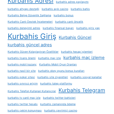
Kurbahis Adresi
kurbahis adres paylaşımı
kurbahis altyapı desteği
kurbahis açık casino
kurbahis bahis
Kurbahis Belge Güvenlik Sağlama
kurbahis bonus
Kurbahis Canlı Destek İncelemeleri
kurbahis canlı öncelik
kurbahis deneyimli adres
kurbahis finansal başarı
kurbahis giris yap
Kurbahis Giriş
Kurbahis Güncel
kurbahis güncel adres
Kurbahis Güven Kolaylaştıran Özellikler
kurbahis hesap i̇şlemleri
kurbahis maç izleme
kurbahis lisans önemi
kurbahis maç izle
kurbahis mobil kazanç
Kurbahis Mobil Oyun Oranları
kurbahis nasil bir site
kurbahis okey oyunu bonus kuralları
kurbahis poker sitesi
kurbahis site ziyaretleri
kurbahis sosyal kanallar
kurbahis sınırsız erişim
kurbahis talep platformu
Kurbahis Telegram
Kurbahis Telefon Kullanan Kullanıcılar
kurbahis tv canli maç izle
kurbahis twitter bahisleri
kurbahis twitter hesabı
kurbahis zamanında ödeme
kurbahis çekim konuşması
kurbahis çevrimiçi casino