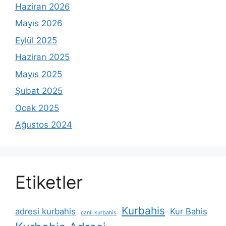
Haziran 2026
Mayıs 2026
Eylül 2025
Haziran 2025
Mayıs 2025
Şubat 2025
Ocak 2025
Ağustos 2024
Etiketler
Kurbahis
adresi kurbahis
Kur Bahis
canli kurbahis