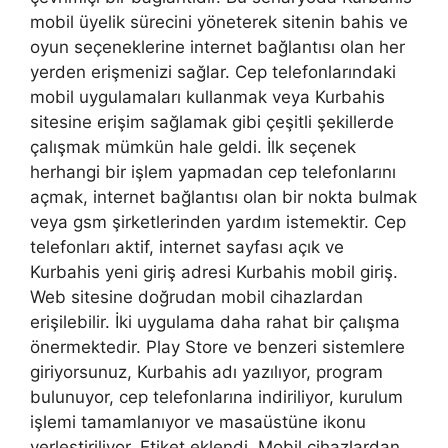
mobil üyelik sürecini yöneterek sitenin bahis ve
oyun seçeneklerine internet bağlantısı olan her
yerden erişmenizi sağlar. Cep telefonlarındaki
mobil uygulamaları kullanmak veya Kurbahis
sitesine erişim sağlamak gibi çeşitli şekillerde
çalışmak mümkün hale geldi. İlk seçenek
herhangi bir işlem yapmadan cep telefonlarını
açmak, internet bağlantısı olan bir nokta bulmak
veya gsm şirketlerinden yardım istemektir. Cep
telefonları aktif, internet sayfası açık ve
Kurbahis yeni giriş adresi Kurbahis mobil giriş.
Web sitesine doğrudan mobil cihazlardan
erişilebilir. İki uygulama daha rahat bir çalışma
önermektedir. Play Store ve benzeri sistemlere
giriyorsunuz, Kurbahis adı yazılıyor, program
bulunuyor, cep telefonlarına indiriliyor, kurulum
işlemi tamamlanıyor ve masaüstüne ikonu
yerleştiriliyor. Etiket eklendi. Mobil cihazlardan