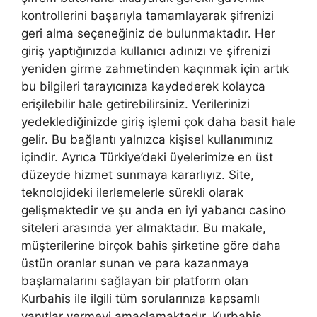
kontrollerini başarıyla tamamlayarak şifrenizi
geri alma seçeneğiniz de bulunmaktadır. Her
giriş yaptığınızda kullanıcı adınızı ve şifrenizi
yeniden girme zahmetinden kaçınmak için artık
bu bilgileri tarayıcınıza kaydederek kolayca
erişilebilir hale getirebilirsiniz. Verilerinizi
yedeklediğinizde giriş işlemi çok daha basit hale
gelir. Bu bağlantı yalnızca kişisel kullanımınız
içindir. Ayrıca Türkiye’deki üyelerimize en üst
düzeyde hizmet sunmaya kararlıyız. Site,
teknolojideki ilerlemelerle sürekli olarak
gelişmektedir ve şu anda en iyi yabancı casino
siteleri arasında yer almaktadır. Bu makale,
müşterilerine birçok bahis şirketine göre daha
üstün oranlar sunan ve para kazanmaya
başlamalarını sağlayan bir platform olan
Kurbahis ile ilgili tüm sorularınıza kapsamlı
yanıtlar vermeyi amaçlamaktadır. Kurbahis