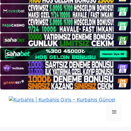
İçeriğe
atla
Menü