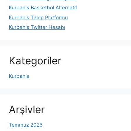
Kurbahis Basketbol Alternatif
Kurbahis Talep Platformu
Kurbahis Twitter Hesabı
Kategoriler
Kurbahis
Arşivler
Temmuz 2026